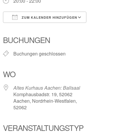
20:00 - 22:00
ZUM KALENDER HINZUFÜGEN
ICS herunterladen
Google Kalender
iCalendar
Office 365
Outlook Live
BUCHUNGEN
Buchungen geschlossen
WO
Altes Kurhaus Aachen: Ballsaal
Komphausbadstr. 19, 52062
Aachen, Nordrhein-Westfalen,
52062
VERANSTALTUNGSTYP